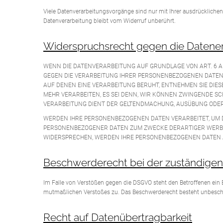
Viele Datenverarbeitungsvorgänge sind nur mit Ihrer ausdrücklichen 
Datenverarbeitung bleibt vom Widerruf unberührt.
Widerspruchsrecht gegen die Datener
WENN DIE DATENVERARBEITUNG AUF GRUNDLAGE VON ART. 6 ABS.
GEGEN DIE VERARBEITUNG IHRER PERSONENBEZOGENEN DATEN W
AUF DENEN EINE VERARBEITUNG BERUHT, ENTNEHMEN SIE DI
MEHR VERARBEITEN, ES SEI DENN, WIR KÖNNEN ZWINGENDE SC
VERARBEITUNG DIENT DER GELTENDMACHUNG, AUSÜBUNG ODER 
WERDEN IHRE PERSONENBEZOGENEN DATEN VERARBEITET, UM D
PERSONENBEZOGENER DATEN ZUM ZWECKE DERARTIGER WERBUNG 
WIDERSPRECHEN, WERDEN IHRE PERSONENBEZOGENEN DATEN A
Beschwerde­recht bei der zuständigen
Im Falle von Verstößen gegen die DSGVO steht den Betroffenen ein B
mutmaßlichen Verstoßes zu. Das Beschwerderecht besteht unbeschad
Recht auf Daten­übertrag­barkeit