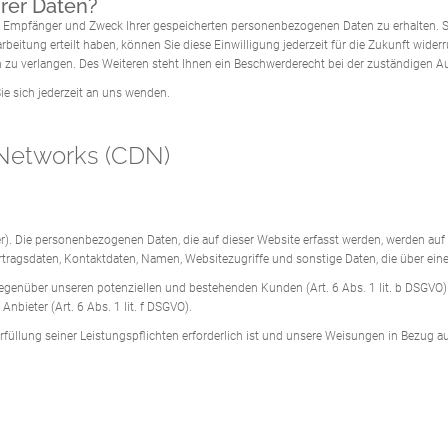
rer Daten?
ft, Empfänger und Zweck Ihrer gespeicherten personenbezogenen Daten zu erhalten. 
arbeitung erteilt haben, können Sie diese Einwilligung jederzeit für die Zukunft w
 zu verlangen. Des Weiteren steht Ihnen ein Beschwerderecht bei der zuständigen A
e sich jederzeit an uns wenden.
 Networks (CDN)
r). Die personenbezogenen Daten, die auf dieser Website erfasst werden, werden auf 
ragsdaten, Kontaktdaten, Namen, Websitezugriffe und sonstige Daten, die über eine
egenüber unseren potenziellen und bestehenden Kunden (Art. 6 Abs. 1 lit. b DSGVO) u
nbieter (Art. 6 Abs. 1 lit. f DSGVO).
Erfüllung seiner Leistungspflichten erforderlich ist und unsere Weisungen in Bezug a