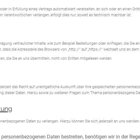
g oder in Erfüllung eines Vertrags automatisiert verarbeiten, an sich oder an einen 
n Verantwortlichen verlangen, erfolgt dies nur, soweit es technisch machbar ist.
gung vertraulicher Inhalte, wie zum Beispiel Bestellungen oder Anfragen, die Sie an 
 dass die Adresszeile des Browsers von „http://“ auf „https://“ wechselt und an dem
en, die Sie an uns übermitteln, nicht von Dritten mitgelesen werden.
erzeit das Recht auf unentgeltliche Auskunft über Ihre gespeicherten personenbe
ung dieser Daten. Hierzu sowie zu weiteren Fragen zum Thema personenbezogene Dat
tung
sonenbezogenen Daten zu verlangen. Hierzu können Sie sich jederzeit an uns wenden.
n personenbezogenen Daten bestreiten, benötigen wir in der Regel