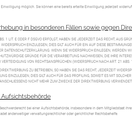
Einwilligung möglich. Sie können eine bereits erteilte Einwilligung jederzeit widerr
hebung in besonderen Fällen sowie gegen Dire
 1 LIT. E ODER F DSGVO ERFOLGT, HABEN SIE JEDERZEIT DAS RECHT, AUS GRÜ
IDERSPRUCH EINZULEGEN; DIES GILT AUCH FÜR EIN AUF DIESE BESTIMMUNGEN
ESER DATENSCHUTZERKLÄRUNG. WENN SIE WIDERSPRUCH EINLEGEN, WERDEN W
HUTZWÜRDIGE GRÜNDE FÜR DIE VERARBEITUNG NACHWEISEN, DIE IHRE INTERE
VERTEIDIGUNG VON RECHTSANSPRÜCHEN (WIDERSPRUCH NACH ART. 21 ABS. 1
IREKTWERBUNG ZU BETREIBEN, SO HABEN SIE DAS RECHT, JEDERZEIT WIDERS
EINZULEGEN; DIES GILT AUCH FÜR DAS PROFILING, SOWEIT ES MIT SOLCHER
NSCHLIESSEND NICHT MEHR ZUM ZWECKE DER DIREKTWERBUNG VERWENDET (W
 Aufsichts­behörde
eschwerderecht bei einer Aufsichtsbehörde, insbesondere in dem Mitgliedstaat ihres
et anderweitiger verwaltungsrechtlicher oder gerichtlicher Rechtsbehelfe.