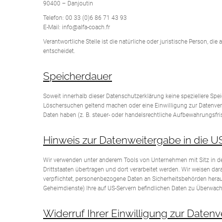
90400 – Danjoutin
Telefon: 00 33 (0)6 86 71 43 93
E-Mail: info@alfa-coach.fr
Verantwortliche Stelle ist die natürliche oder juristische Person, 
entscheidet.
Speicherdauer
Soweit innerhalb dieser Datenschutzerklärung keine speziellere Spe
Löschersuchen geltend machen oder eine Einwilligung zur Datenvera
Daten haben (z. B. steuer- oder handelsrechtliche Aufbewahrungsfris
Hinweis zur Datenweitergabe in die US
Wir verwenden unter anderem Tools von Unternehmen mit Sitz in den
Drittstaaten übertragen und dort verarbeitet werden. Wir weisen da
verpflichtet, personenbezogene Daten an Sicherheitsbehörden herau
Geheimdienste) Ihre auf US-Servern befindlichen Daten zu Überwach
Widerruf Ihrer Einwilligung zur Daten