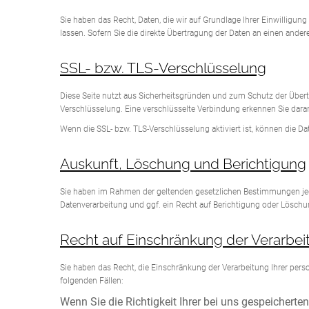
Sie haben das Recht, Daten, die wir auf Grundlage Ihrer Einwilligun
lassen. Sofern Sie die direkte Übertragung der Daten an einen andere
SSL- bzw. TLS-Verschlüsselung
Diese Seite nutzt aus Sicherheitsgründen und zum Schutz der Übertra
Verschlüsselung. Eine verschlüsselte Verbindung erkennen Sie daran,
Wenn die SSL- bzw. TLS-Verschlüsselung aktiviert ist, können die Dat
Auskunft, Löschung und Berichtigung
Sie haben im Rahmen der geltenden gesetzlichen Bestimmungen jed
Datenverarbeitung und ggf. ein Recht auf Berichtigung oder Lösch
Recht auf Einschränkung der Verarbei
Sie haben das Recht, die Einschränkung der Verarbeitung Ihrer per
folgenden Fällen:
Wenn Sie die Richtigkeit Ihrer bei uns gespeicherte