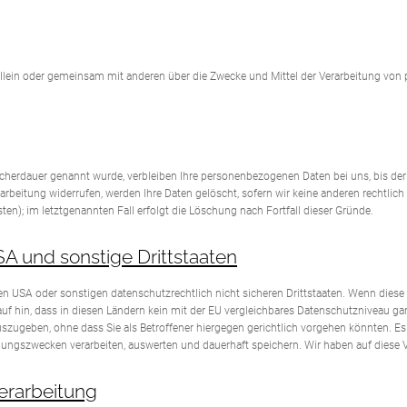
die allein oder gemeinsam mit anderen über die Zwecke und Mittel der Verarbeitung vo
icherdauer genannt wurde, verbleiben Ihre personenbezogenen Daten bei uns, bis der 
rbeitung widerrufen, werden Ihre Daten gelöscht, sofern wir keine anderen rechtlic
ten); im letztgenannten Fall erfolgt die Löschung nach Fortfall dieser Gründe.
A und sonstige Drittstaaten
 USA oder sonstigen datenschutzrechtlich nicht sicheren Drittstaaten. Wenn diese 
rauf hin, dass in diesen Ländern kein mit der EU vergleichbares Datenschutzniveau 
szugeben, ohne dass Sie als Betroffener hiergegen gerichtlich vorgehen könnten. E
ungszwecken verarbeiten, auswerten und dauerhaft speichern. Wir haben auf diese Ve
verarbeitung